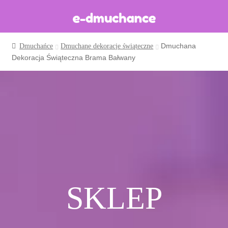
Dmuchana
Dmuchańce
Dmuchane dekoracje świąteczne
Dmuchańce w magazynie
Dekoracja Świąteczna Brama Bałwany
Wynajem długoterminowy
Sklep
Katalog
Realizacje
Produkcja Dmuchańców
Blog