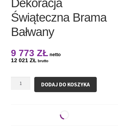
Dekoracja
Świąteczna Brama
Bałwany
9 773
ZŁ
netto
12 021
ZŁ
brutto
ilość
DODAJ DO KOSZYKA
Dmuchana
Dekoracja
Świąteczna
Brama
Bałwany