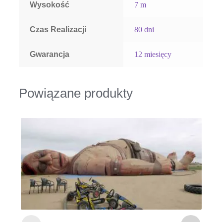
Wysokość
7 m
Czas Realizacji
80 dni
Gwarancja
12 miesięcy
Powiązane produkty
D