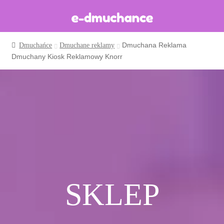
Dmuchana Reklama
Dmuchańce
Dmuchane reklamy
Dmuchańce w magazynie
Dmuchany Kiosk Reklamowy Knorr
Wynajem długoterminowy
Sklep
Katalog
Realizacje
Produkcja Dmuchańców
Blog