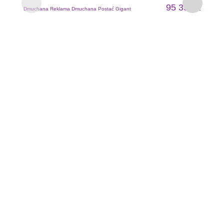
95 393
Dmuchana Reklama Dmuchana Postać Gigant
ZŁ