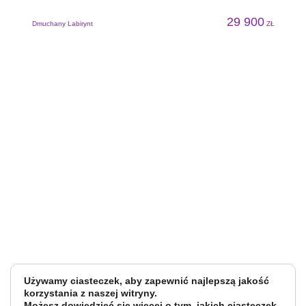
29 900
Dmuchany Labirynt
ZŁ
Używamy ciasteczek, aby zapewnić najlepszą jakość
korzystania z naszej witryny.
Możesz dowiedzieć się więcej o tym, jakich ciasteczek