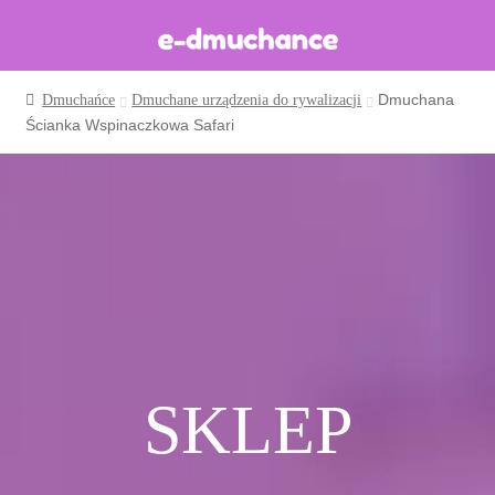
Dmuchana
Dmuchańce
Dmuchane urządzenia do rywalizacji
Dmuchańce w magazynie
Ścianka Wspinaczkowa Safari
Wynajem długoterminowy
Sklep
Katalog
Realizacje
Produkcja Dmuchańców
Blog