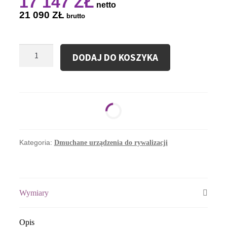
17 147
ZŁ
netto
21 090
ZŁ
brutto
ilość
DODAJ DO KOSZYKA
Dmuchana
Ścianka
Wspinaczkowa
Safari
Kategoria:
Dmuchane urządzenia do rywalizacji
Wymiary
Opis