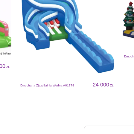
Dmucha
00
ZŁ
24 000
Dmuchana Zjeżdżalnia Wodna A01778
ZŁ