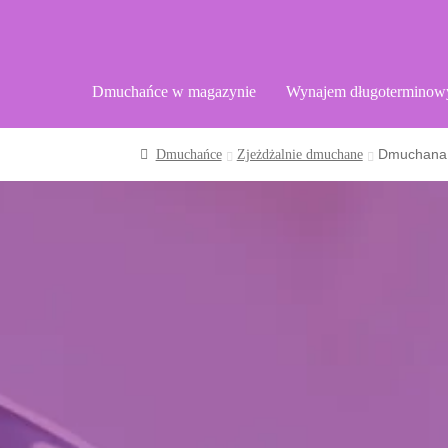
Dmuchańce w magazynie
Wynajem długoterminow
Dmuchana 
Dmuchańce
Zjeżdżalnie dmuchane