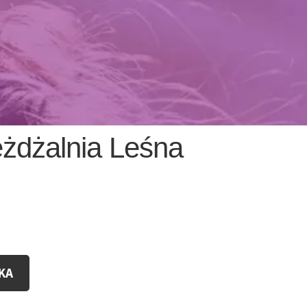
żdżalnia Leśna
KA