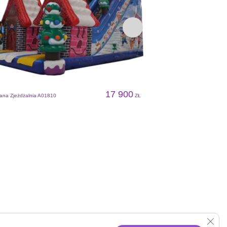
17 900
na Zjeżdżalnia A01810
ZŁ
Dmuchana Zjeżdżalnia A018
Clos