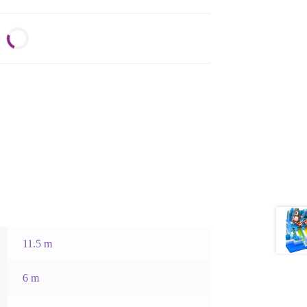
11.5 m
6 m