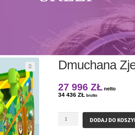
Dmuchana Zje
27 996
ZŁ
netto
34 436
ZŁ
brutto
ilość
DODAJ DO KOSZY
Dmuchana
Zjeżdżalnia