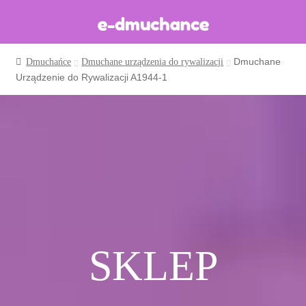
Dmuchane
Dmuchańce
Dmuchane urządzenia do rywalizacji
Dmuchańce w magazynie
Urządzenie do Rywalizacji A1944-1
Wynajem długoterminowy
Sklep
Katalog
Realizacje
Produkcja Dmuchańców
Blog