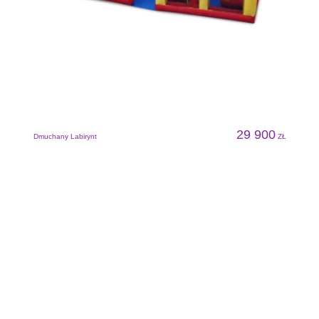
D
29 900
Dmuchany Labirynt
ZŁ