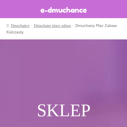
Dmuchany Plac Zabaw
Dmuchańce
Dmuchane place zabaw
Dmuchańce w magazynie
Kolczasty
Wynajem długoterminowy
Sklep
Katalog
Realizacje
Produkcja Dmuchańców
Blog