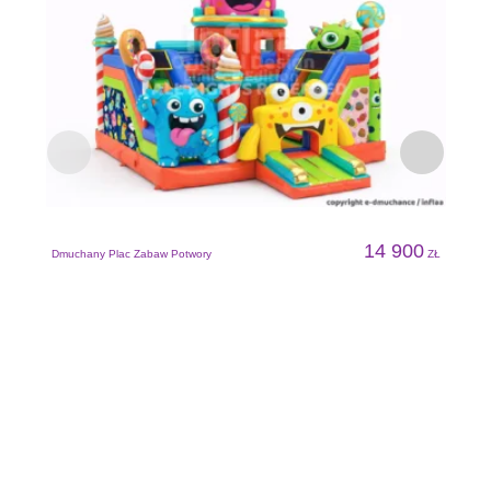
14 900
Dmuchany Plac Zabaw Potwory
ZŁ
D