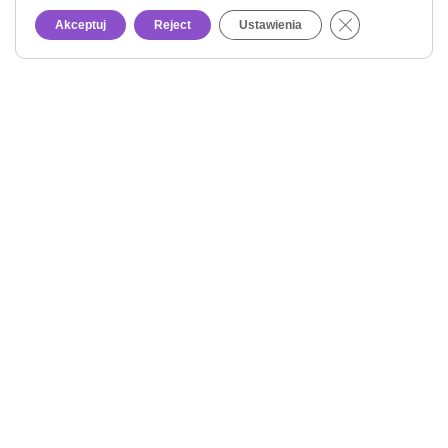
Close GDPR Co
Akceptuj
Reject
Ustawienia