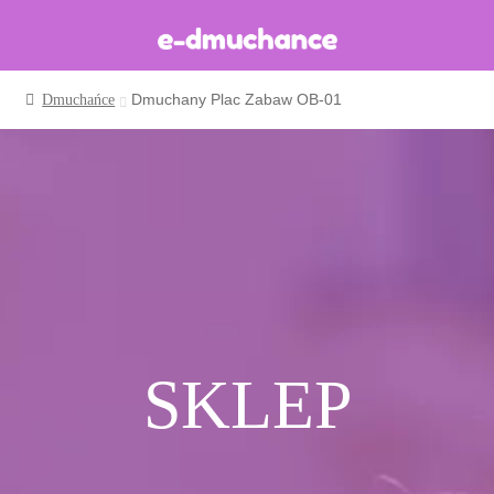
Dmuchany Plac Zabaw OB-01
Dmuchańce
Dmuchańce w magazynie
Wynajem długoterminowy
Sklep
Katalog
Realizacje
Produkcja Dmuchańców
Blog