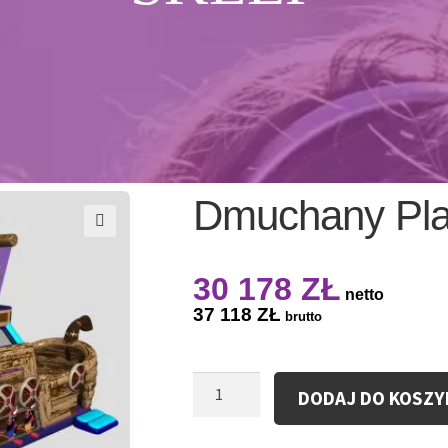
Dmuchany Pla
30 178
ZŁ
netto
37 118
ZŁ
brutto
ilość
DODAJ DO KOSZY
Dmuchany
Plac