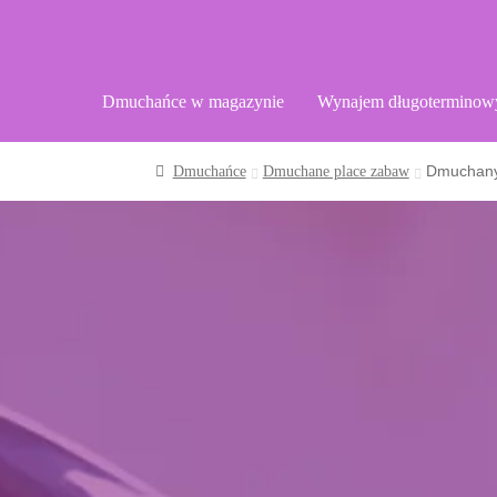
Dmuchańce w magazynie
Wynajem długoterminow
Dmuchany
Dmuchańce
Dmuchane place zabaw