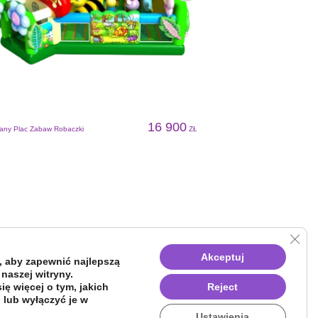
16 900
ny Plac Zabaw Robaczki
ZŁ
Dmuchany Plac Zabaw Króle
Clos
Akceptuj
 aby zapewnić najlepszą
 naszej witryny.
ę więcej o tym, jakich
Reject
 lub wyłączyć je w
Ustawienia