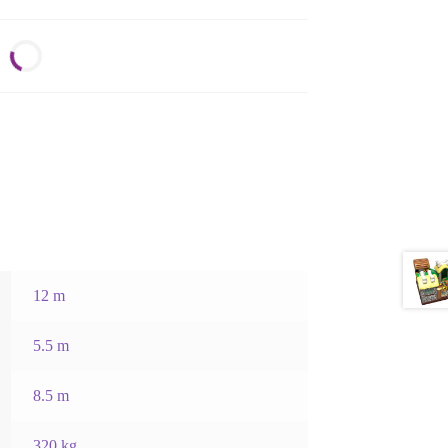
12 m
5.5 m
8.5 m
320 kg