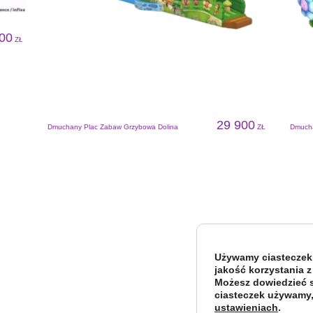
00
ZŁ
29 900
Dmuchany Plac Zabaw Grzybowa Dolina
ZŁ
Dmucha
Używamy ciasteczek,
jakość korzystania z
Możesz dowiedzieć si
ciasteczek używamy,
ustawieniach
.