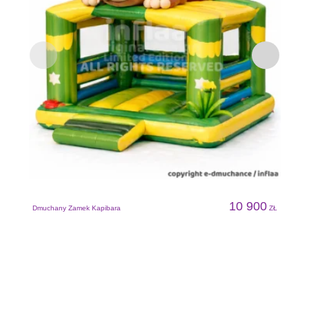
D
10 900
Dmuchany Zamek Kapibara
ZŁ