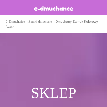
Dmuchany Zamek Kolorowy
Dmuchańce
Zamki dmuchane
Dmuchańce w magazynie
Świat
Wynajem długoterminowy
Sklep
Katalog
Realizacje
Produkcja Dmuchańców
Blog