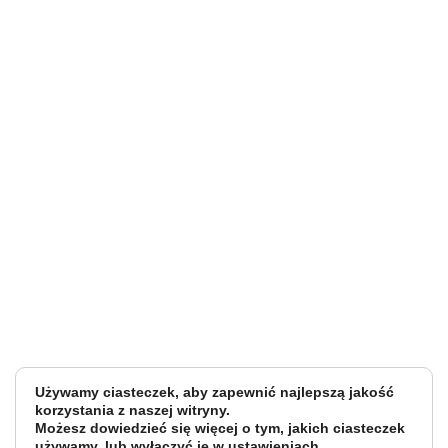
D
Używamy ciasteczek, aby zapewnić najlepszą jakość
korzystania z naszej witryny.
Możesz dowiedzieć się więcej o tym, jakich ciasteczek
używamy, lub wyłączyć je w
ustawieniach
.