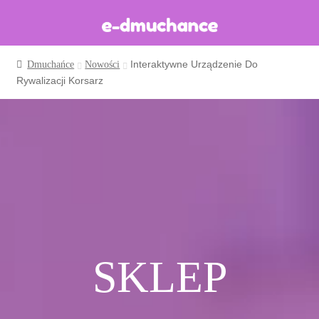
Interaktywne Urządzenie Do
Dmuchańce
Nowości
Dmuchańce w magazynie
Rywalizacji Korsarz
Wynajem długoterminowy
Sklep
Katalog
Realizacje
Produkcja Dmuchańców
Blog