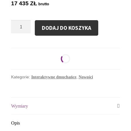
17 435
ZŁ
brutto
ilość
DODAJ DO KOSZYKA
Interaktywne
Urządzenie
Do
Rywalizacji
Korsarz
Kategorie:
,
Interaktywne dmuchańce
Nowości
Wymiary
Opis