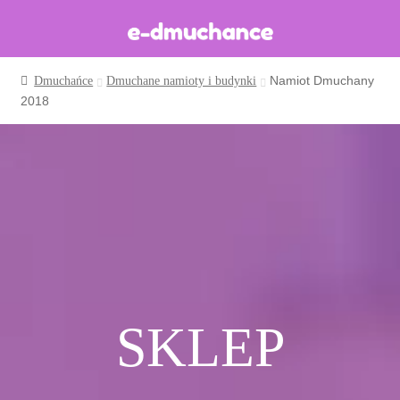
Namiot Dmuchany
Dmuchańce
Dmuchane namioty i budynki
Dmuchańce w magazynie
2018
Wynajem długoterminowy
Sklep
Katalog
Realizacje
Produkcja Dmuchańców
Blog