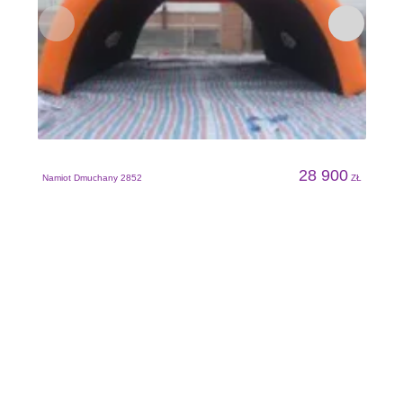
N
28 900
Namiot Dmuchany 2852
ZŁ