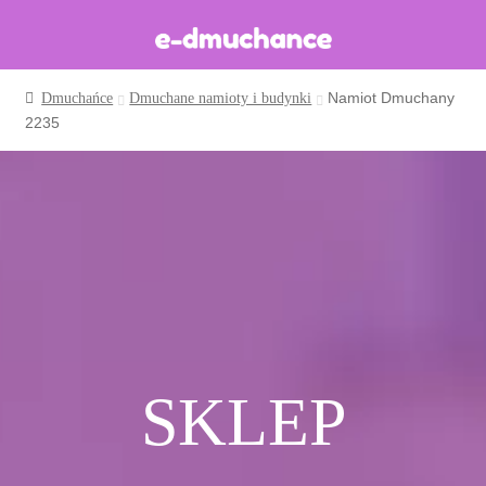
Namiot Dmuchany
Dmuchańce
Dmuchane namioty i budynki
Dmuchańce w magazynie
2235
Wynajem długoterminowy
Sklep
Katalog
Realizacje
Produkcja Dmuchańców
Blog