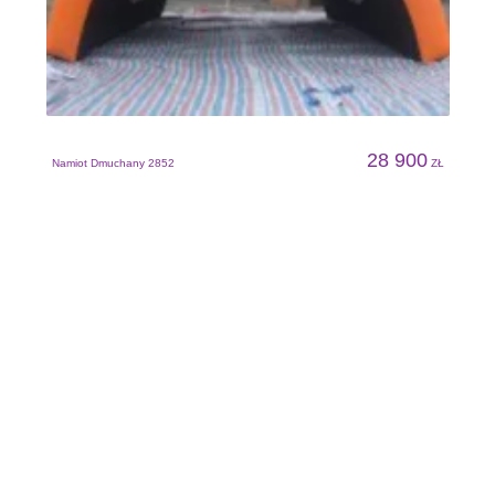
N
28 900
Namiot Dmuchany 2852
ZŁ