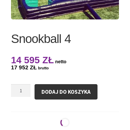
Snookball 4
14 595
ZŁ
netto
17 952
ZŁ
brutto
ilość
DODAJ DO KOSZYKA
Snookball
4