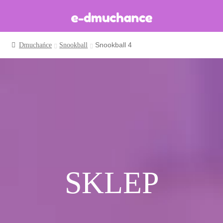
Snookball 4
Dmuchańce
Snookball
Dmuchańce w magazynie
Wynajem długoterminowy
Sklep
Katalog
Realizacje
Produkcja Dmuchańców
Blog