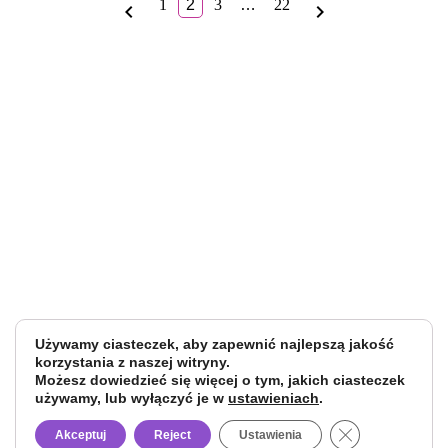
1
2
3
…
22
navigate_before
navigate_next
po
wpisach
Używamy ciasteczek, aby zapewnić najlepszą jakość
korzystania z naszej witryny.
Możesz dowiedzieć się więcej o tym, jakich ciasteczek
używamy, lub wyłączyć je w
ustawieniach
.
Close GDPR Co
Akceptuj
Reject
Ustawienia