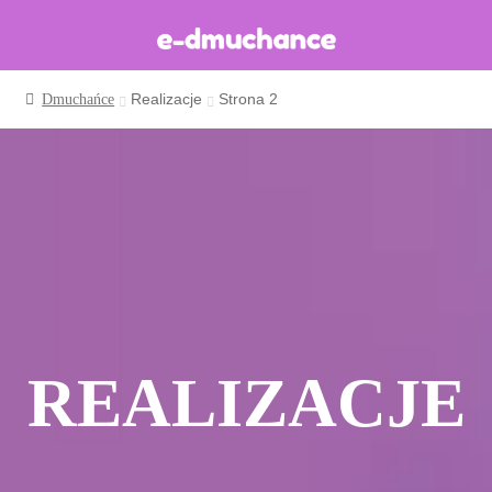
Realizacje
Strona 2
Dmuchańce
Dmuchańce w magazynie
Wynajem długoterminowy
Sklep
Katalog
Realizacje
Produkcja Dmuchańców
Blog