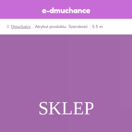
Atrybut produktu: Szerokość
5.5 m
Dmuchańce
Dmuchańce w magazynie
Wynajem długoterminowy
Sklep
Katalog
Realizacje
Produkcja Dmuchańców
Blog