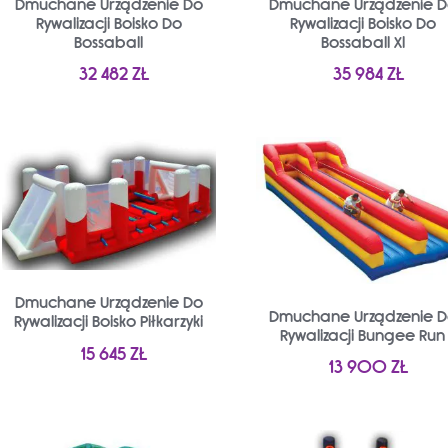
Dmuchane Urządzenie Do
Dmuchane Urządzenie 
Rywalizacji Boisko Do
Rywalizacji Boisko Do
Bossaball
Bossaball Xl
32 482
ZŁ
35 984
ZŁ
Dmuchane Urządzenie Do
Dmuchane Urządzenie 
Rywalizacji Boisko Piłkarzyki
Rywalizacji Bungee Run
15 645
ZŁ
13 900
ZŁ