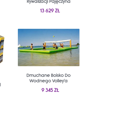
Rywalizacji Pajęczyna
13 629
ZŁ
Dmuchane Boisko Do
Wodnego Volley’a
d
9 345
ZŁ