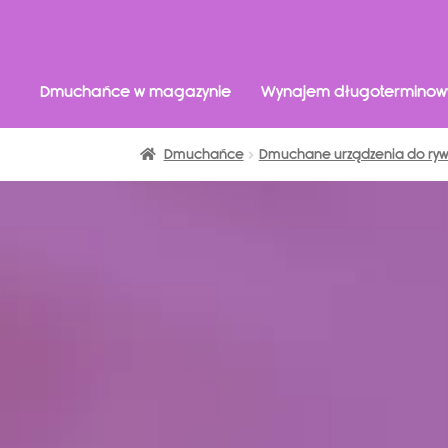
Dmuchańce w magazynie
Wynajem długoterminow
Dmuchańce
Dmuchane urządzenia do rywa