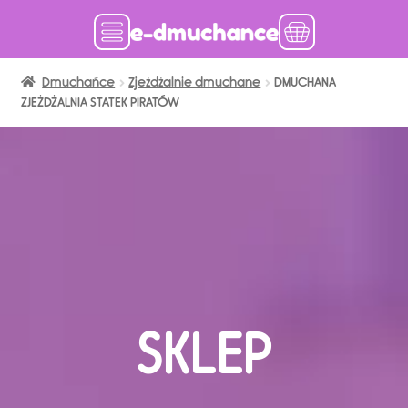
Dmuchańce
Dmuchańce w magazynie
Zjeżdżalnie dmuchane
DMUCHANA
ZJEŻDŻALNIA STATEK PIRATÓW
Wynajem długoterminowy
Sklep
Katalog
Realizacje
Produkcja Dmuchańców
Blog