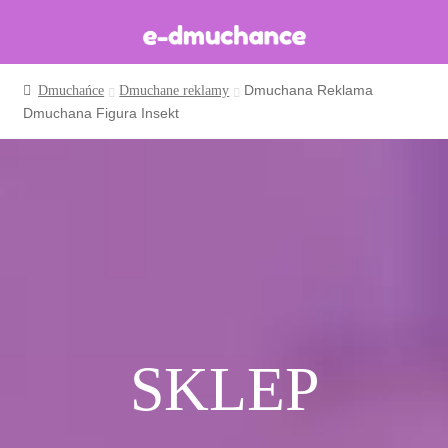
Dmuchana Reklama
Dmuchańce
Dmuchane reklamy
Dmuchańce w magazynie
Dmuchana Figura Insekt
Wynajem długoterminowy
Sklep
Katalog
Realizacje
Produkcja Dmuchańców
Blog