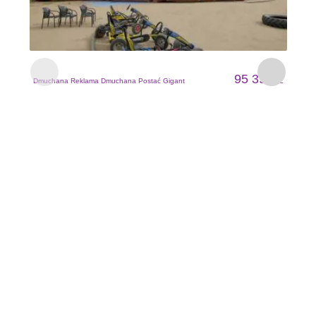
D
95 393
Dmuchana Reklama Dmuchana Postać Gigant
ZŁ