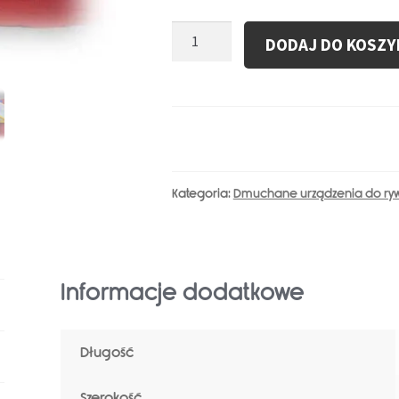
ilość
DODAJ DO KOSZY
Dmuchane
Urządzenie
Do
Rywalizacji
Boisko
Do
Piłki
Kategoria:
Dmuchane urządzenia do rywa
Nożnej
Informacje dodatkowe
Długość
Szerokość