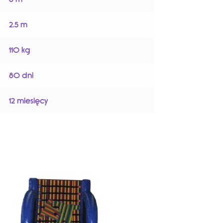
2.5 m
110 kg
80 dni
12 miesięcy