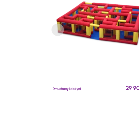
29 9
Dmuchany Labirynt