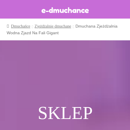
Dmuchana Zjeżdżalnia
Dmuchańce
Zjeżdżalnie dmuchane
Dmuchańce w magazynie
Wodna Zjazd Na Fali Gigant
Wynajem długoterminowy
Sklep
Katalog
Realizacje
Produkcja Dmuchańców
Blog