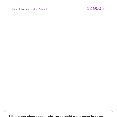
12 900
Dmuchana Zjedżalnia Axolotl
ZŁ
D
Używamy ciasteczek, aby zapewnić najlepszą jakość