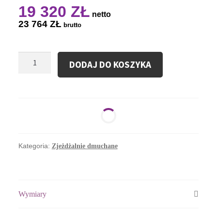
19 320
ZŁ
netto
23 764
ZŁ
brutto
ilość
DODAJ DO KOSZYKA
Dmuchana
Zjeżdżalnia
Wodna
Zjazd
Na
Fali
Gigant
Kategoria:
Zjeżdżalnie dmuchane
Wymiary