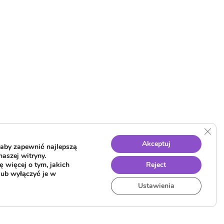
Clos
Akceptuj
aby zapewnić najlepszą
naszej witryny.
 więcej o tym, jakich
Reject
lub wyłączyć je w
Ustawienia