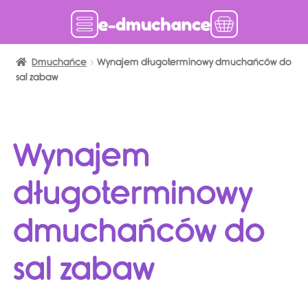
Dmuchańce
Dmuchańce w magazynie
Wynajem długoterminowy dmuchańców do
sal zabaw
Wynajem długoterminowy
Sklep
Wynajem
Katalog
długoterminowy
Realizacje
dmuchańców do
Produkcja Dmuchańców
sal zabaw
Blog