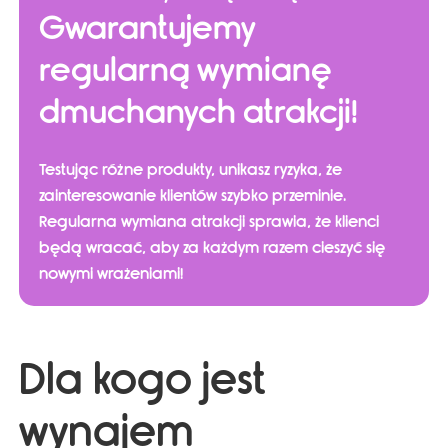
Gwarantujemy
regularną wymianę
dmuchanych atrakcji!
Testując różne produkty, unikasz ryzyka, że
zainteresowanie klientów szybko przeminie.
Regularna wymiana atrakcji sprawia, że klienci
będą wracać, aby za każdym razem cieszyć się
nowymi wrażeniami!
Dla kogo jest
wynajem