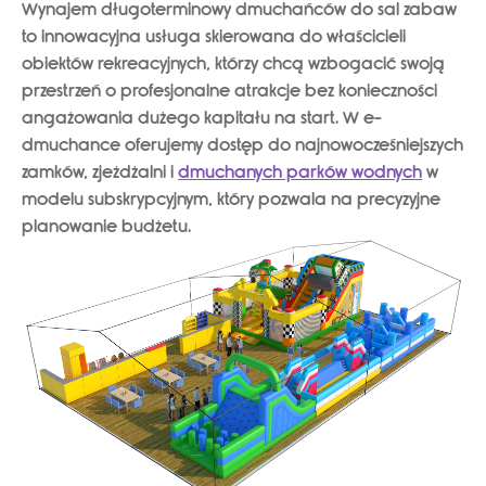
Wynajem długoterminowy dmuchańców do sal zabaw
Kontakt
to innowacyjna usługa skierowana do właścicieli
obiektów rekreacyjnych, którzy chcą wzbogacić swoją
przestrzeń o profesjonalne atrakcje bez konieczności
Szukaj
angażowania dużego kapitału na start. W e-
dmuchance oferujemy dostęp do najnowocześniejszych
Sale Zabaw
zamków, zjeżdżalni i
dmuchanych parków wodnych
w
modelu subskrypcyjnym, który pozwala na precyzyjne
planowanie budżetu.