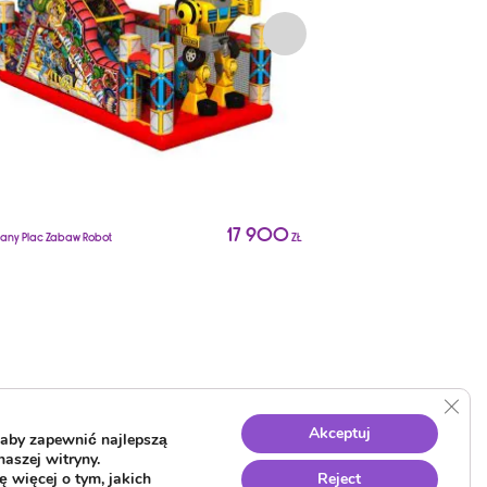
Dmuchany Zamek Robaczki
17 900
ny Plac Zabaw Robot
ZŁ
Clos
Akceptuj
aby zapewnić najlepszą
naszej witryny.
 więcej o tym, jakich
Reject