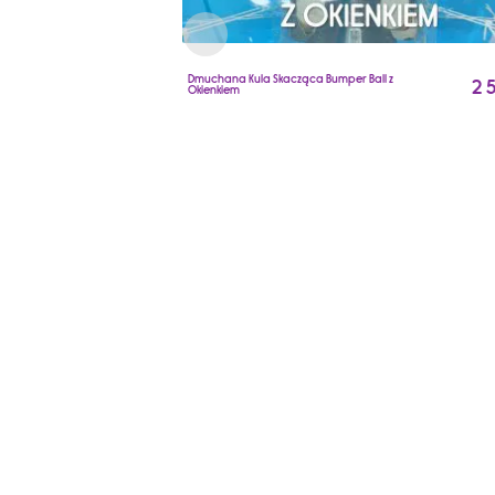
Dmuchana Kula Skacząca Bumper Ball z
2 
Okienkiem