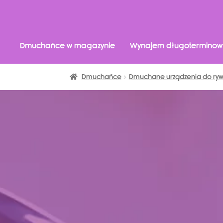
Dmuchańce w magazynie
Wynajem długoterminow
Dmuchańce
Dmuchane urządzenia do rywa