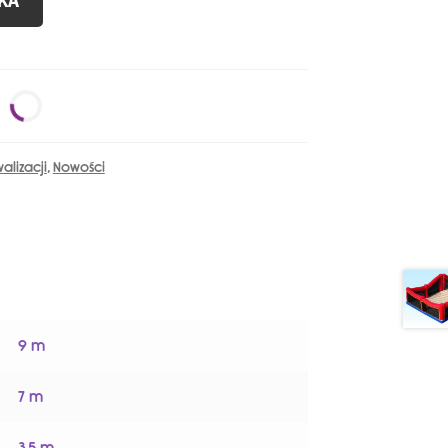
KA
lizacji
,
Nowości
9 m
7 m
3.5 m