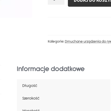
DODAJ DO KOSZY
Dmuchana
Gra
Boisko
Do
Koszykówki
Kategorie:
Dmuchane urządzenia do rywa
Informacje dodatkowe
Długość
Szerokość
Wysokość