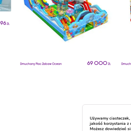
596
ZŁ
69 000
Dmuchany Plac Zabaw Ocean
ZŁ
Dmucha
Używamy ciasteczek, 
jakość korzystania z 
Możesz dowiedzieć się