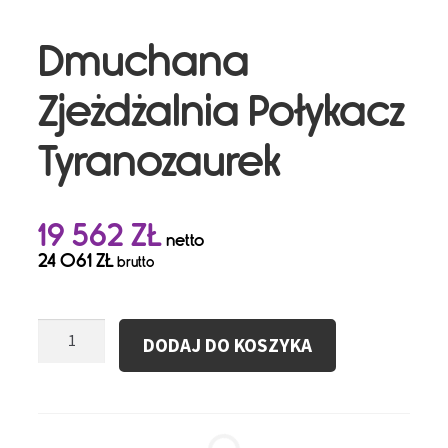
Dmuchana
Zjeżdżalnia Połykacz
Tyranozaurek
19 562
ZŁ
netto
24 061
ZŁ
brutto
ilość
DODAJ DO KOSZYKA
Dmuchana
Zjeżdżalnia
Połykacz
Tyranozaurek