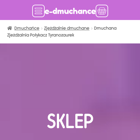
Dmuchańce
Dmuchańce w magazynie
Zjeżdżalnie dmuchane
Dmuchana
Zjeżdżalnia Połykacz Tyranozaurek
Wynajem długoterminowy
Sklep
Katalog
Realizacje
Produkcja Dmuchańców
Blog