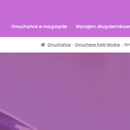
Dmuchańce w magazynie
Wynajem długoterminow
Dmuchańce
Dmuchane Parki Wodne
Dm