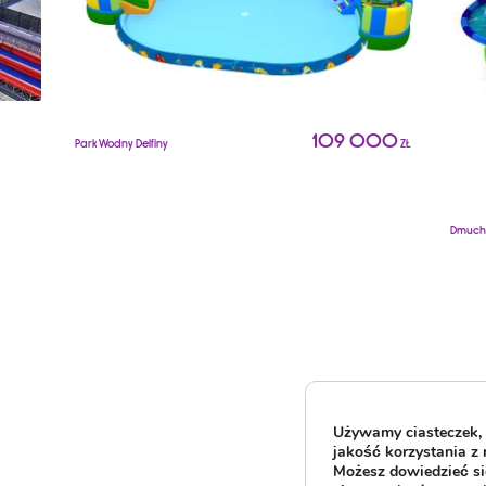
109 000
Park Wodny Delfiny
ZŁ
Dmucha
Używamy ciasteczek, 
jakość korzystania z 
Możesz dowiedzieć się