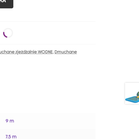
KA
chane zjeżdżalnie WODNE
,
Dmuchane
9 m
7.5 m