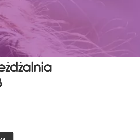
żdżalnia
3