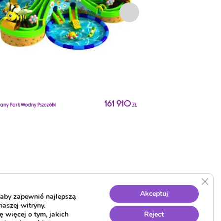
161 910
Dmuchany Park Wodny Żółta
ny Park Wodny Pszczółki
ZŁ
Podwodna
Clos
Akceptuj
aby zapewnić najlepszą
naszej witryny.
 więcej o tym, jakich
Reject