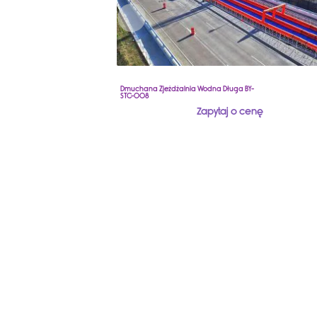
Dmuchana Zjeżdżalnia Wodna Długa BY-
STC-008
Zapytaj o cenę