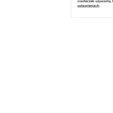
ciasteczek używamy, 
ustawieniach
.