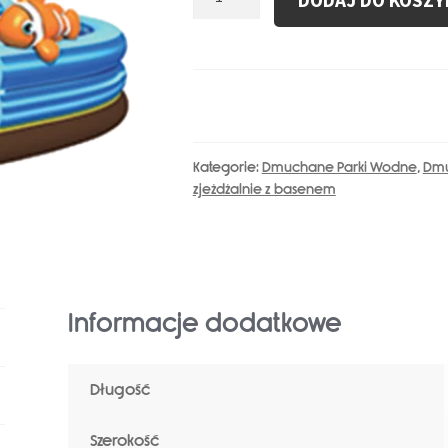
DODAJ DO KOSZY
Dmuchana
Zjeżdżalnia
Wodna
LW1813
Kategorie:
Dmuchane Parki Wodne
,
Dmu
zjeżdżalnie z basenem
Informacje dodatkowe
Długość
Szerokość