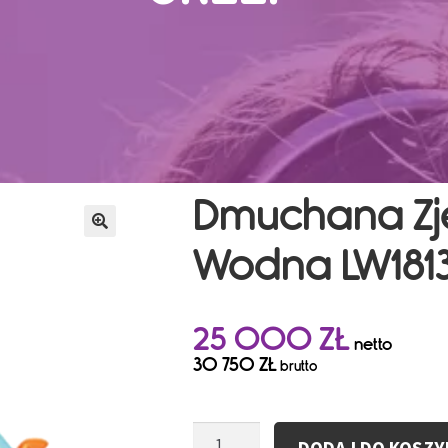
Dmuchana Zje
Wodna LW181
25 000
ZŁ
netto
30 750
ZŁ
brutto
ilość