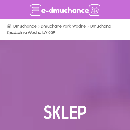
Dmuchańce
Dmuchańce w magazynie
Dmuchane Parki Wodne
Dmuchana
Zjeżdżalnia Wodna LW1839
Wynajem długoterminowy
Sklep
Katalog
Realizacje
Produkcja Dmuchańców
Blog