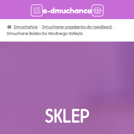
Dmuchańce
Dmuchańce w magazynie
Dmuchane urządzenia do rywalizacji
Dmuchane Boisko Do Wodnego Volley’a
Wynajem długoterminowy
Sklep
Katalog
Realizacje
Produkcja Dmuchańców
Blog