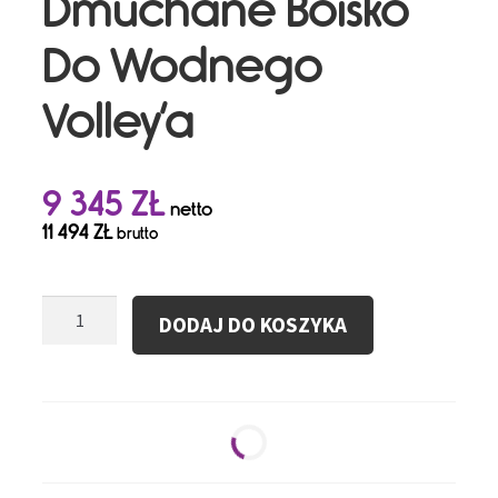
Dmuchane Boisko
Do Wodnego
Volley’a
9 345
ZŁ
netto
11 494
ZŁ
brutto
ilość
DODAJ DO KOSZYKA
Dmuchane
Boisko
Do
Wodnego
Volley'a