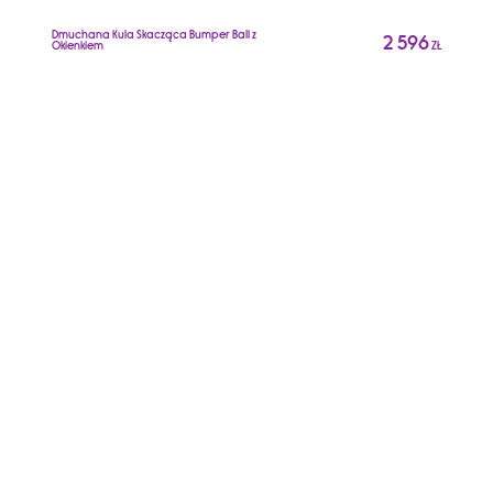
Dmuchana Kula Skacząca Bumper Ball z
2 596
Okienkiem
ZŁ
D