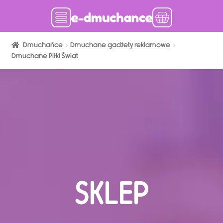
Dmuchańce
Dmuchańce w magazynie
Dmuchane gadżety reklamowe
Dmuchane Piłki Świat
Wynajem długoterminowy
Sklep
Katalog
Realizacje
Produkcja Dmuchańców
Blog