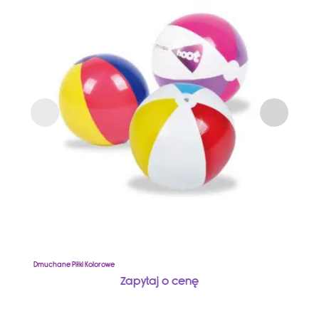
Dmuchane Piłki Kolorowe
D
Zapytaj o cenę