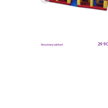
29 9
Dmuchany Labirynt