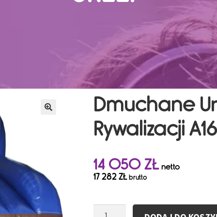
Dmuchane Ur
Rywalizacji A16
14 050
ZŁ
netto
17 282
ZŁ
brutto
ilość