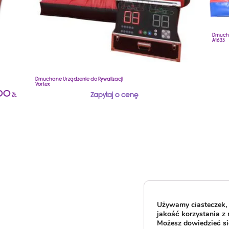
Dmucha
A1633
Dmuchane Urządzenie do Rywalizacji
Vortex
00
Zapytaj o cenę
ZŁ
Używamy ciasteczek, 
jakość korzystania z 
Możesz dowiedzieć się