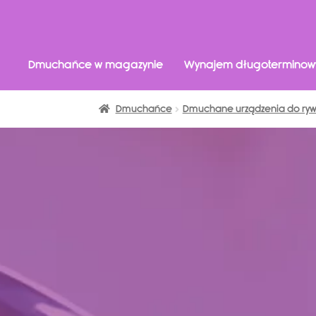
Dmuchańce w magazynie
Wynajem długoterminow
Dmuchańce
Dmuchane urządzenia do rywa