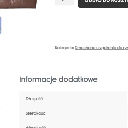
DODAJ DO KOSZY
Dmuchane
Urządzenie
do
Rywalizacji
A1633-
1
Kategoria:
Dmuchane urządzenia do rywa
Informacje dodatkowe
Długość
Szerokość
Wysokość