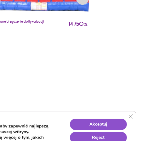
ne Urządzenie do Rywalizacji
14 750
ZŁ
Dmuchane Urządzenie do Ryw
A1636
Clos
Akceptuj
aby zapewnić najlepszą
naszej witryny.
 więcej o tym, jakich
Reject