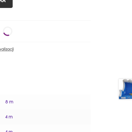
KA
lizacji
8 m
4 m
4 m