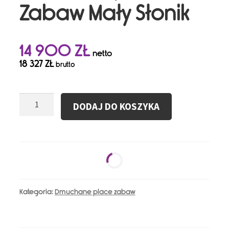
Zabaw Mały Słonik
14 900
ZŁ
netto
18 327
ZŁ
brutto
ilość
DODAJ DO KOSZYKA
Dmuchany
Plac
Zabaw
Mały
Słonik
Kategoria:
Dmuchane place zabaw