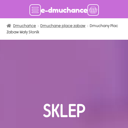
Dmuchańce
Dmuchańce w magazynie
Dmuchane place zabaw
Dmuchany Plac
Zabaw Mały Słonik
Wynajem długoterminowy
Sklep
Katalog
Realizacje
Produkcja Dmuchańców
Blog