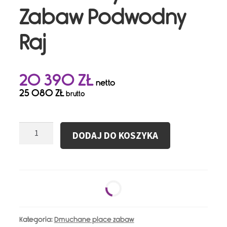
Zabaw Podwodny
Raj
20 390
ZŁ
netto
25 080
ZŁ
brutto
ilość
DODAJ DO KOSZYKA
Dmuchany
Plac
Zabaw
Podwodny
Raj
Kategoria:
Dmuchane place zabaw