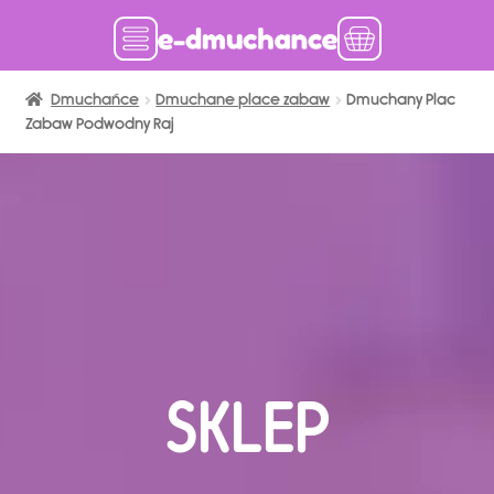
Dmuchańce
Dmuchańce w magazynie
Dmuchane place zabaw
Dmuchany Plac
Zabaw Podwodny Raj
Wynajem długoterminowy
Sklep
Katalog
Realizacje
Produkcja Dmuchańców
Blog