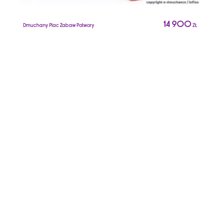
14 900
Dmuchany Plac Zabaw Potwory
ZŁ
D