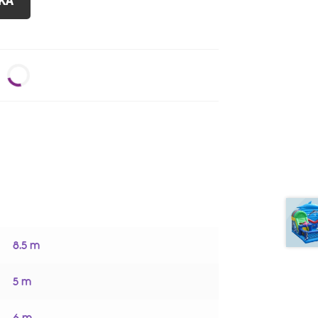
KA
8.5 m
5 m
6 m