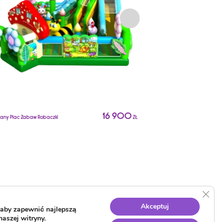
16 900
ny Plac Zabaw Robaczki
ZŁ
Dmuchany Plac Zabaw Króle
Clos
Akceptuj
aby zapewnić najlepszą
naszej witryny.