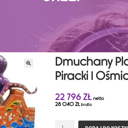
Dmuchany Pla
Piracki I Ośmi
22 796
ZŁ
netto
28 040
ZŁ
brutto
ilość