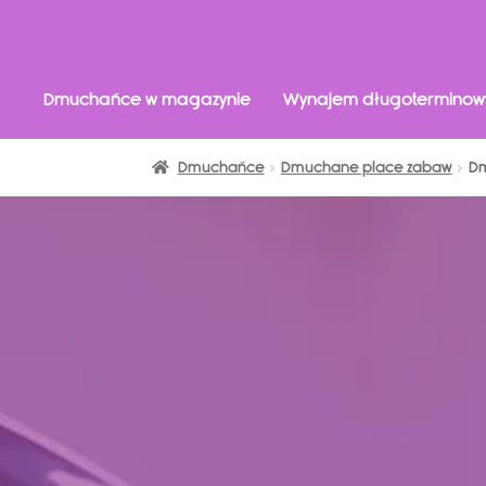
Dmuchańce w magazynie
Wynajem długoterminow
Dmuchańce
Dmuchane place zabaw
Dm