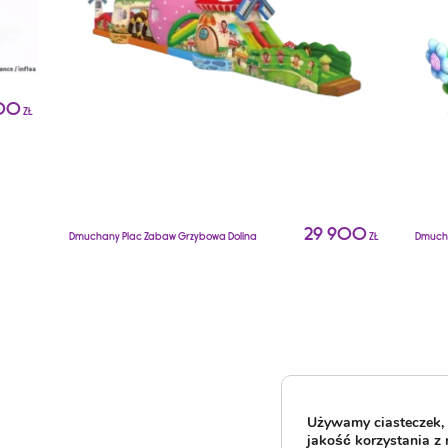
900
ZŁ
29 900
Dmuchany Plac Zabaw Grzybowa Dolina
ZŁ
Dmucha
Używamy ciasteczek, 
jakość korzystania z 