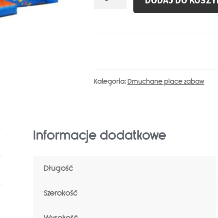
DODAJ DO KOSZY
Dmuchany
Plac
Zabaw
Statek
Piracki
I
Ośmiornica
Kategoria:
Dmuchane place zabaw
Informacje dodatkowe
Długość
Szerokość
Wysokość