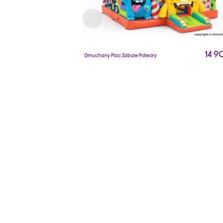
14 
Dmuchany Plac Zabaw Potwory