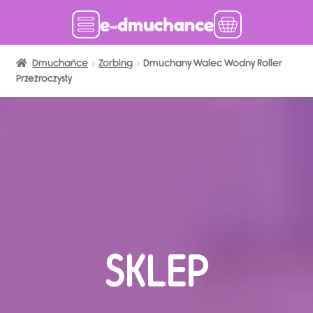
Dmuchańce
Dmuchańce w magazynie
Zorbing
Dmuchany Walec Wodny Roller
Przeźroczysty
Wynajem długoterminowy
Sklep
Katalog
Realizacje
Produkcja Dmuchańców
Blog