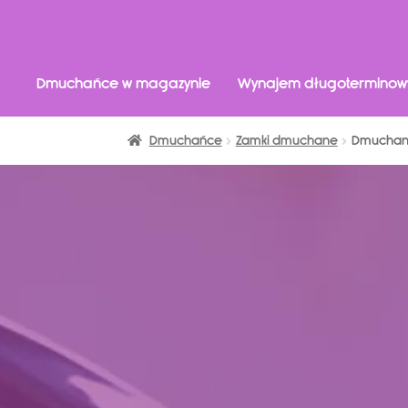
Dmuchańce w magazynie
Wynajem długoterminow
Dmuchańce
Zamki dmuchane
Dmuchany