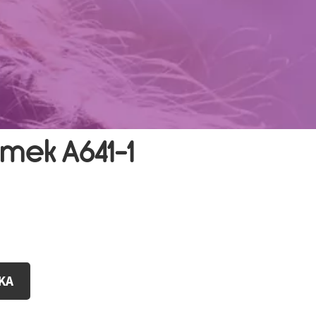
ek A641-1
KA