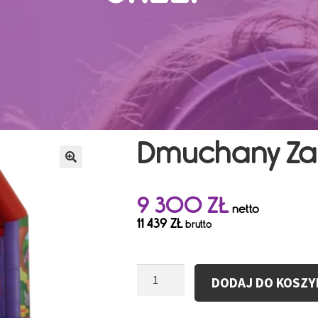
Dmuchany Zam
9 300
ZŁ
netto
11 439
ZŁ
brutto
ilość
DODAJ DO KOSZY
Dmuchany
Zamek