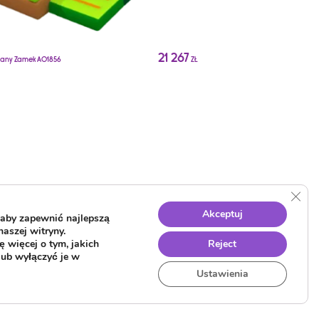
21 267
any Zamek A01856
ZŁ
Dmuchany Zamek A01853-2
Clos
Akceptuj
aby zapewnić najlepszą
naszej witryny.
 więcej o tym, jakich
Reject
lub wyłączyć je w
Ustawienia