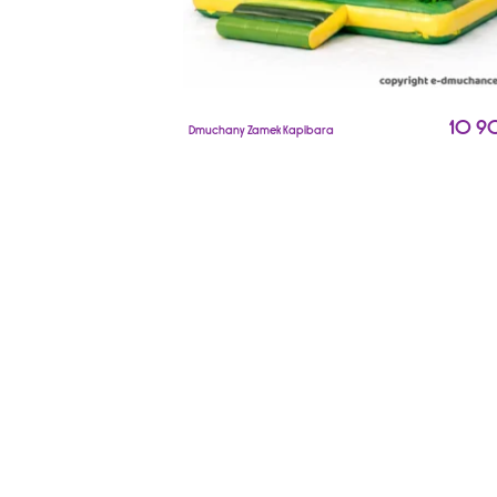
10 9
Dmuchany Zamek Kapibara