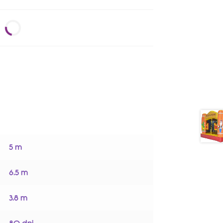
5 m
6.5 m
3.8 m