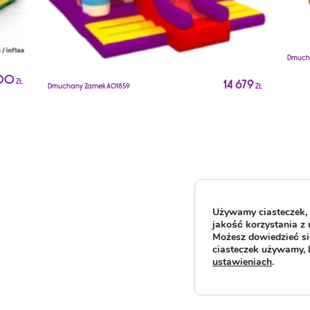
Dmuch
00
14 679
ZŁ
Dmuchany Zamek A01859
ZŁ
Używamy ciasteczek, 
jakość korzystania z 
Możesz dowiedzieć się
ciasteczek używamy, 
ustawieniach
.