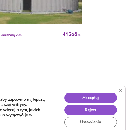
Namiot Dmuchany 2241
44 268
t Dmuchany 2025
ZŁ
Clos
Akceptuj
aby zapewnić najlepszą
naszej witryny.
 więcej o tym, jakich
Reject
lub wyłączyć je w
Ustawienia