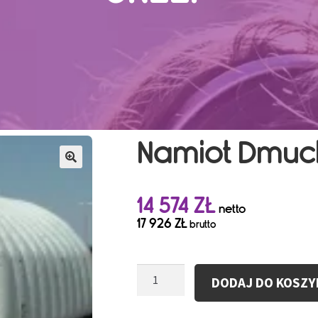
Namiot Dmuch
14 574
ZŁ
netto
17 926
ZŁ
brutto
ilość
DODAJ DO KOSZY
Namiot
Dmuchany