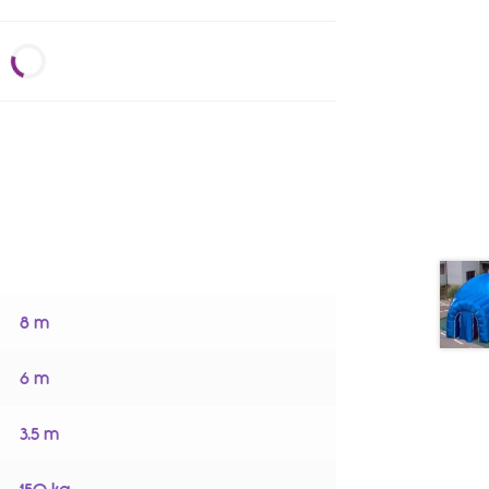
8 m
6 m
3.5 m