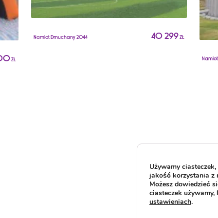
40 299
Namiot Dmuchany 2044
ZŁ
00
Namio
ZŁ
Używamy ciasteczek, 
jakość korzystania z 
Możesz dowiedzieć się
ciasteczek używamy, 
ustawieniach
.