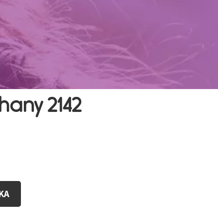
any 2142
KA