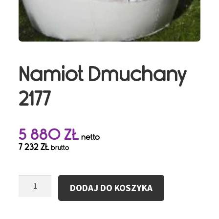
Namiot Dmuchany
2177
5 880
ZŁ
netto
7 232
ZŁ
brutto
ilość
DODAJ DO KOSZYKA
Namiot
Dmuchany
2177