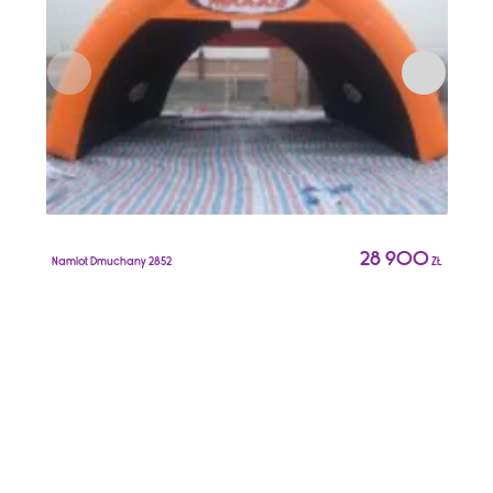
N
28 900
Namiot Dmuchany 2852
ZŁ