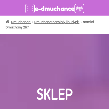
Dmuchańce
Dmuchańce w magazynie
Dmuchane namioty i budynki
Namiot
Dmuchany 2177
Wynajem długoterminowy
Sklep
Katalog
Realizacje
Produkcja Dmuchańców
Blog