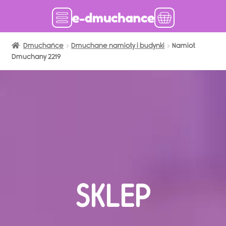
Dmuchańce
Dmuchańce w magazynie
Dmuchane namioty i budynki
Namiot
Dmuchany 2219
Wynajem długoterminowy
Sklep
Katalog
Realizacje
Produkcja Dmuchańców
Blog