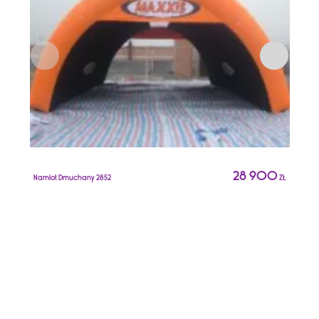
N
28 900
Namiot Dmuchany 2852
ZŁ