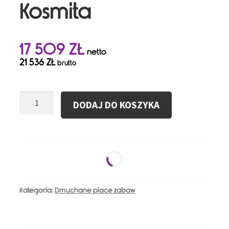
Kosmita
17 509
ZŁ
netto
21 536
ZŁ
brutto
ilość
DODAJ DO KOSZYKA
Plac
Zabaw
Brązowy
Kosmita
Kategoria:
Dmuchane place zabaw