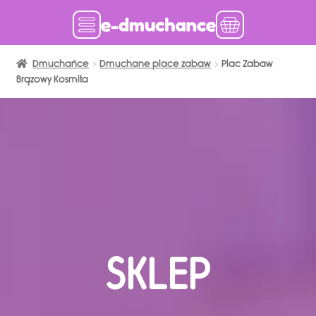
Dmuchańce
Dmuchańce w magazynie
Dmuchane place zabaw
Plac Zabaw
Brązowy Kosmita
Wynajem długoterminowy
Sklep
Katalog
Realizacje
Produkcja Dmuchańców
Blog