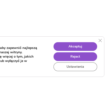
Clos
Akceptuj
aby zapewnić najlepszą
naszej witryny.
 więcej o tym, jakich
Reject
lub wyłączyć je w
Ustawienia