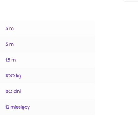
5 m
5 m
1.5 m
100 kg
80 dni
12 miesięcy