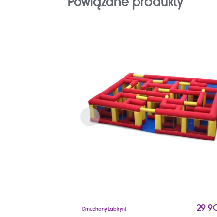
Powiązane produkty
29 9
Dmuchany Labirynt