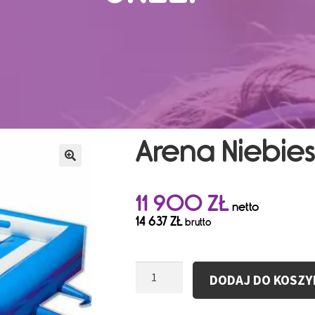
Arena Niebies
11 900
ZŁ
netto
14 637
ZŁ
brutto
ilość
DODAJ DO KOSZY
Arena
Niebiescy