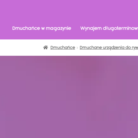
Dmuchańce w magazynie
Wynajem długoterminow
Dmuchańce
Dmuchane urządzenia do rywa