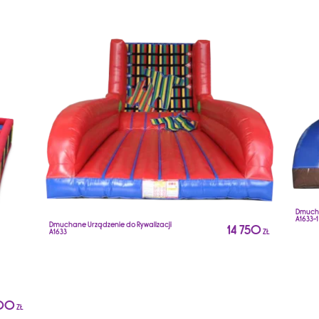
Dmucha
A1633-1
Dmuchane Urządzenie do Rywalizacji
14 750
A1633
ZŁ
00
ZŁ