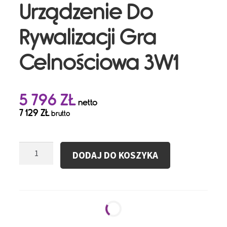
Urządzenie Do
Rywalizacji Gra
Celnościowa 3W1
5 796
ZŁ
netto
7 129
ZŁ
brutto
ilość
DODAJ DO KOSZYKA
Dmuchane
Urządzenie
Do
Rywalizacji
Gra
Celnościowa