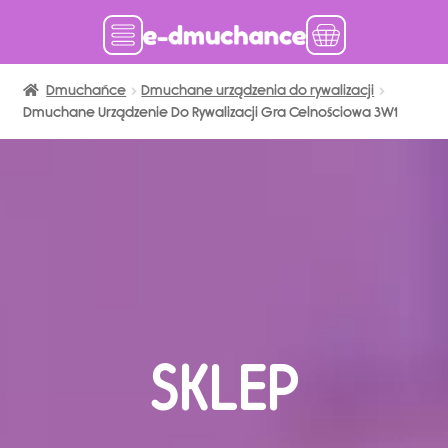
Dmuchańce
Dmuchańce w magazynie
Dmuchane urządzenia do rywalizacji
Dmuchane Urządzenie Do Rywalizacji Gra Celnościowa 3W1
Wynajem długoterminowy
Sklep
Katalog
Realizacje
Produkcja Dmuchańców
Blog